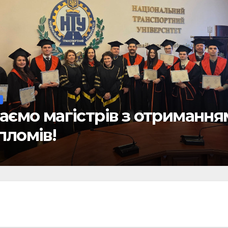
НОВИНИ
Відбулась всеукраїнська
науково-практична конфере
«Сучасні виклики та їх
подолання шляхом сталого
правотворення»