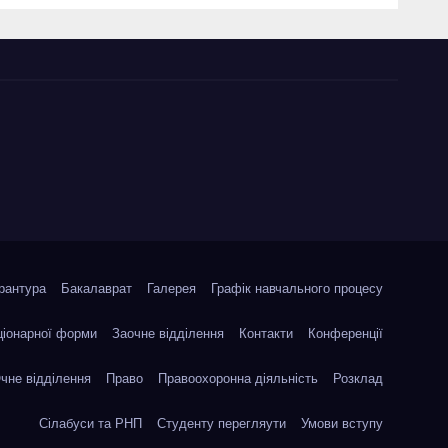
науково-
ики
практичній
я
конференції
о
«Сучасні тенденції
я»
державотворення
та розвитку
правової науки у
кризовий період»
рантура
Бакалаврат
Галерея
Графік навчального процесу
ціонарної форми
Заочне відділення
Контакти
Конференції
чне відділення
Право
Правоохоронна діяльність
Розклад
Сілабуси та РНП
Студенту перегляути
Умови вступу