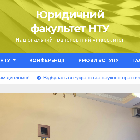
Юридичний
факультет НТУ
Національний транспортний університет
ЕНТУ
КОНФЕРЕНЦІЇ
УМОВИ ВСТУПУ
ГА
мів!
Відбулась всеукраїнська науково-практична конф