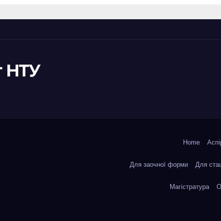
конференція
«Сучасні викл
та їх подоланн
шляхом сталог
правотворенн
 НТУ
Home
Аспі
Для заочної форми
Для ста
Магістратура
О