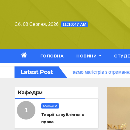
Перейти
до
вмісту
Сб. 08 Серпня, 2026
11:10:48 AM
ГОЛОВНА
НОВИНИ
СТУД
Latest Post
невої підготовки
Вітаємо магістрів з отриманням дипло
Кафедри
КАФЕДРА
Теорії та публічного
права