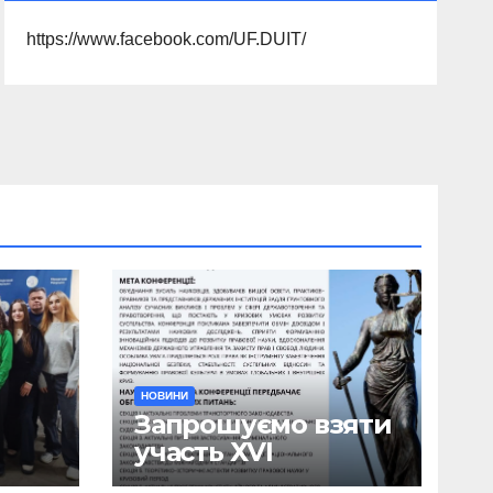
https://www.facebook.com/UF.DUIT/
НОВИНИ
Запрошуємо взяти
участь ХVІ
ична
Міжнародній