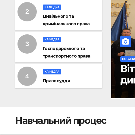
КАФЕДРА
Цивільного та
кримінального права
КАФЕДРА
Господарського та
транспортного права
магістрів з отриманням
КАФЕДРА
!
Правосуддя
Навчальний процес