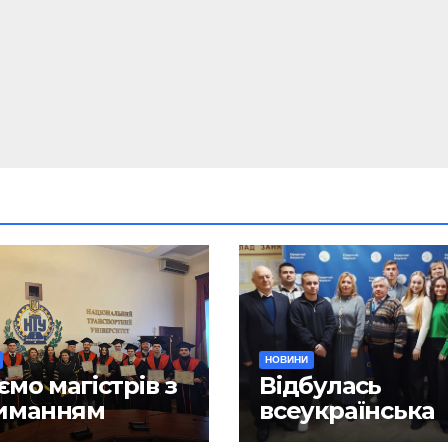
НОВИНИ
ємо магістрів з
Відбулась
иманням
всеукраїнська
ломів!
науково-практ