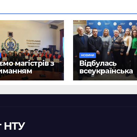
НОВИНИ
ємо магістрів з
Відбулась
иманням
всеукраїнська
ломів!
науково-практ
конференція
«Сучасні викл
та їх подоланн
шляхом сталог
правотворенн
 НТУ