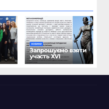
НОВИНИ
Запрошуємо взяти
участь ХVІ
ична
Міжнародній
науково-
ики
практичній
я
конференції
о
«Сучасні тенденції
я»
державотворення
та розвитку
правової науки у