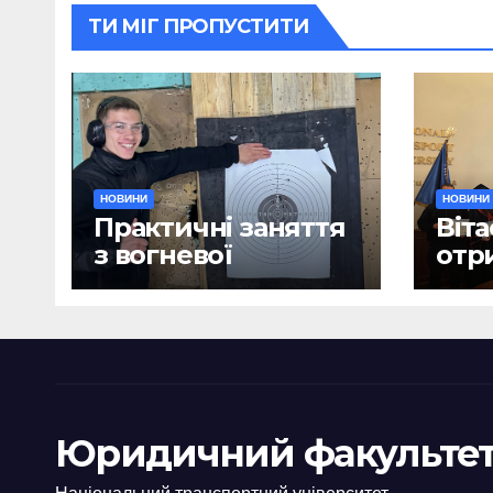
ТИ МІГ ПРОПУСТИТИ
НОВИНИ
НОВИНИ
Практичні заняття
Віта
з вогневої
отр
підготовки
дип
Юридичний факультет