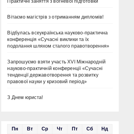
Практичні заняття з вогневої підготовки
Вітаємо магістрів з отриманням дипломів!
Відбулась всеукраїнська науково-практична
конференція «Сучасні виклики та їх
подолання шляхом сталого правотворення»
Запрошуємо взяти участь ХVІ Міжнародній
науково-практичній конференції «Сучасні
тенденції державотворення та розвитку
правової науки у кризовий період»
З Днем юриста!
Пн
Вт
Ср
Чт
Пт
Сб
Нд