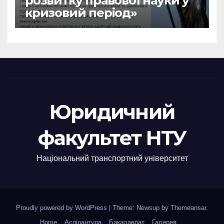
розвитку правової науки у
кризовий період»
Юридичний
факультет НТУ
Національний транспортний університет
Proudly powered by WordPress
|
Theme: Newsup by
Themeansar
.
Home
Аспірантура
Бакалаврат
Галерея