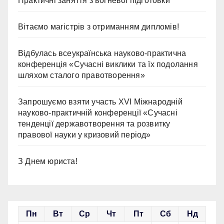
Практичні заняття з вогневої підготовки
Вітаємо магістрів з отриманням дипломів!
Відбулась всеукраїнська науково-практична
конференція «Сучасні виклики та їх подолання
шляхом сталого правотворення»
Запрошуємо взяти участь ХVІ Міжнародній
науково-практичній конференції «Сучасні
тенденції державотворення та розвитку
правової науки у кризовий період»
З Днем юриста!
Пн
Вт
Ср
Чт
Пт
Сб
Нд