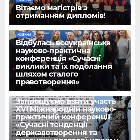
Вітаємо магістрів з
отриманням дипломів!
НОВИНИ
Відбулась всеукраїнська
науково-практична
конференція «Сучасні
виклики та їх подолання
шляхом сталого
правотворення»
НОВИНИ
Запрошуємо взяти участь
ХVІ Міжнародній науково-
практичній конференції
«Сучасні тенденції
державотворення та