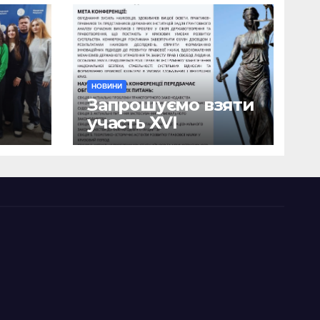
НОВИНИ
Запрошуємо взяти
участь ХVІ
ична
Міжнародній
науково-
ики
практичній
я
конференції
о
«Сучасні тенденції
я»
державотворення
та розвитку
правової науки у
кризовий період»