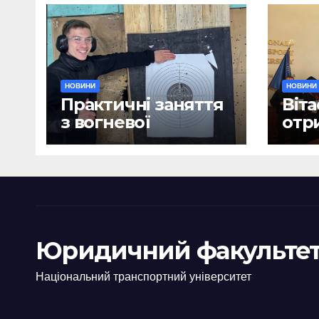
НОВИНИ
НОВИНИ
Практичні заняття
Віта
з вогневої
отр
підготовки
дип
Юридичний факультет
Національний транспортний університет