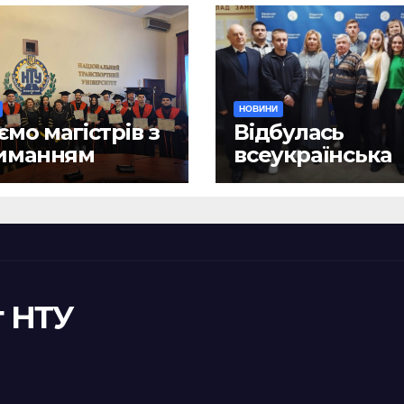
НОВИНИ
ємо магістрів з
Відбулась
иманням
всеукраїнська
ломів!
науково-практ
конференція
«Сучасні викл
та їх подоланн
шляхом сталог
правотворенн
 НТУ