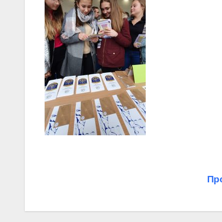
Навігація
Про
записів