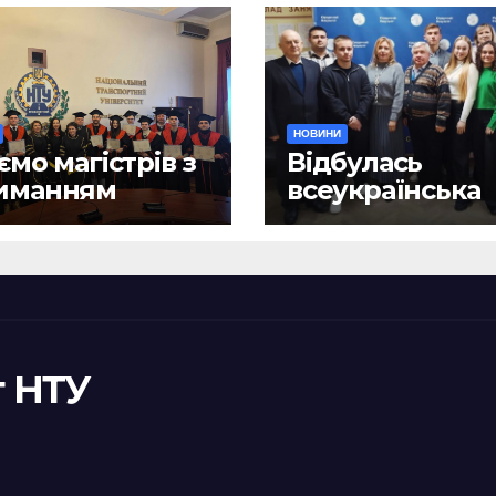
НОВИНИ
ємо магістрів з
Відбулась
иманням
всеукраїнська
ломів!
науково-практ
конференція
«Сучасні викл
та їх подоланн
шляхом сталог
правотворенн
 НТУ