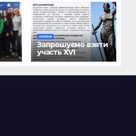
НОВИНИ
Запрошуємо взяти
участь ХVІ
ична
Міжнародній
науково-
ики
практичній
я
конференції
о
«Сучасні тенденції
я»
державотворення
та розвитку
правової науки у
кризовий період»