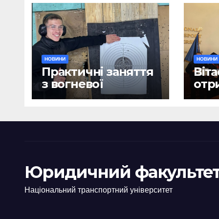
НОВИНИ
НОВИНИ
Практичні заняття
Віта
з вогневої
отр
підготовки
дип
Юридичний факультет
Національний транспортний університет