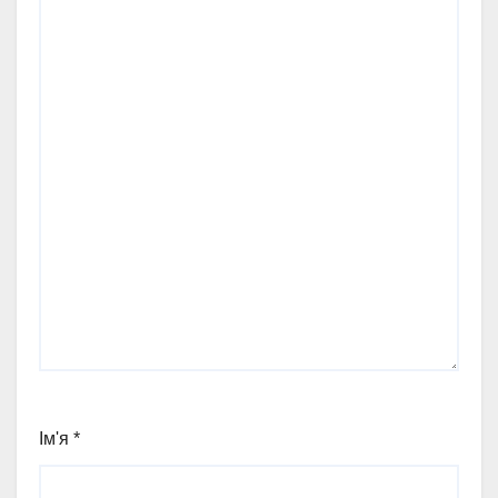
Ім'я
*