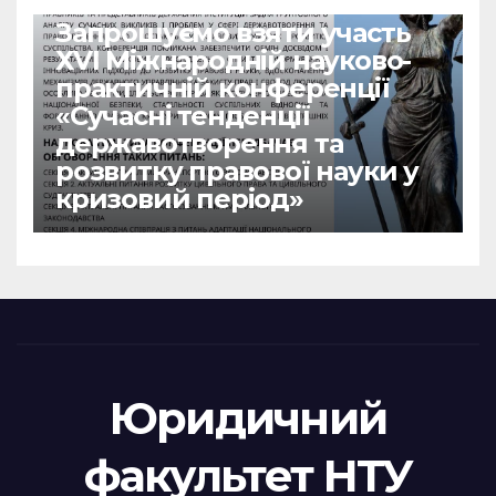
НОВИНИ
Запрошуємо взяти участь
ХVІ Міжнародній науково-
практичній конференції
«Сучасні тенденції
державотворення та
розвитку правової науки у
кризовий період»
Юридичний
факультет НТУ