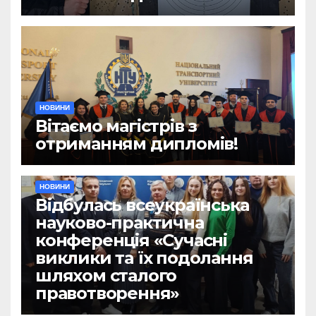
НОВИНИ
Вітаємо магістрів з
отриманням дипломів!
НОВИНИ
Відбулась всеукраїнська
науково-практична
конференція «Сучасні
виклики та їх подолання
шляхом сталого
правотворення»