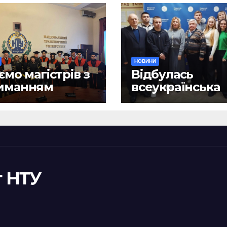
НОВИНИ
ємо магістрів з
Відбулась
иманням
всеукраїнська
ломів!
науково-практ
конференція
«Сучасні викл
та їх подоланн
шляхом сталог
правотворенн
 НТУ