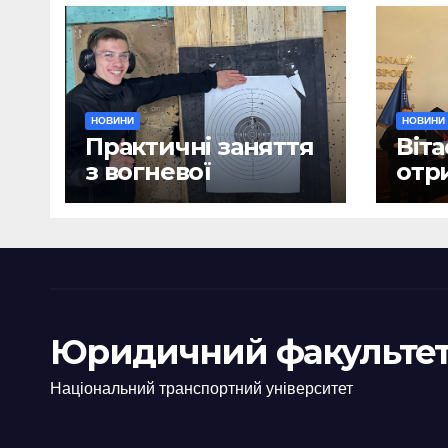
НОВИНИ
НОВИНИ
Практичні заняття
Віта
з вогневої
отр
підготовки
дип
Юридичний факультет
Національний транспортний університет