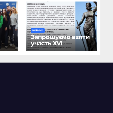
НОВИНИ
Запрошуємо взяти
участь ХVІ
ична
Міжнародній
науково-
ики
практичній
я
конференції
о
«Сучасні тенденції
я»
державотворення
та розвитку
правової науки у
кризовий період»