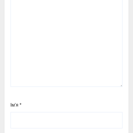
Ім'я
*