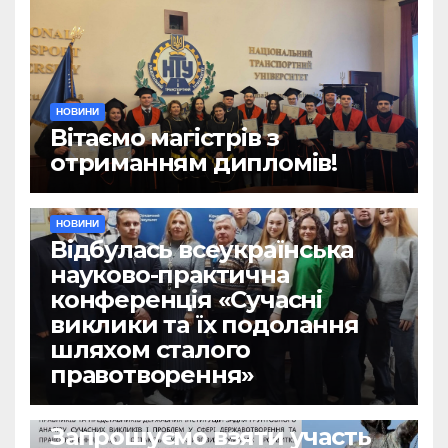
НОВИНИ
Вітаємо магістрів з
отриманням дипломів!
НОВИНИ
Відбулась всеукраїнська
науково-практична
конференція «Сучасні
виклики та їх подолання
шляхом сталого
правотворення»
НОВИНИ
Запрошуємо взяти участь