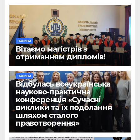
НОВИНИ
Вітаємо магістрів з
отриманням дипломів!
НОВИНИ
Відбулась всеукраїнська
науково-практична
конференція «Сучасні
виклики та їх подолання
шляхом сталого
правотворення»
НОВИНИ