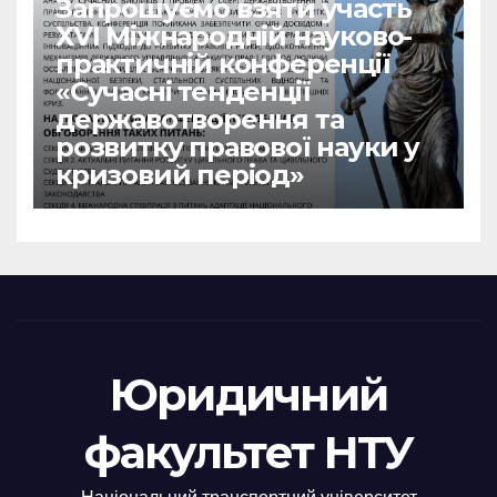
Запрошуємо взяти участь
ХVІ Міжнародній науково-
практичній конференції
«Сучасні тенденції
державотворення та
розвитку правової науки у
кризовий період»
Юридичний
факультет НТУ