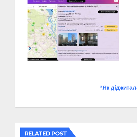
Навігація
“Як діджитал
записів
RELATED POST