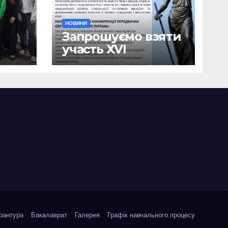
НОВИНИ
Запрошуємо взяти
участь ХVІ
ична
Міжнародній
науково-
ики
практичній
я
конференції
о
«Сучасні тенденції
я»
державотворення
та розвитку
правової науки у
кризовий період»
рантура
Бакалаврат
Галерея
Графік навчального процесу