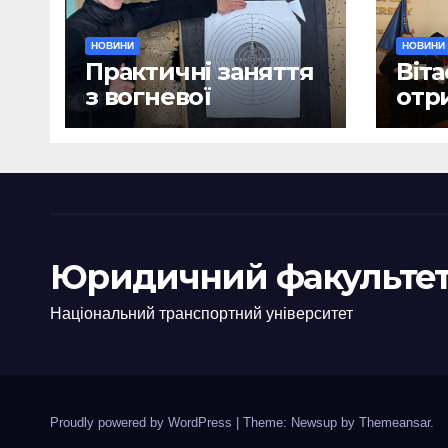
НОВИНИ
НОВИНИ
Практичні заняття
Віта
з вогневої
отр
підготовки
дип
Юридичний факультет
Національний транспортний університет
Proudly powered by WordPress
|
Theme: Newsup by
Themeansar
.