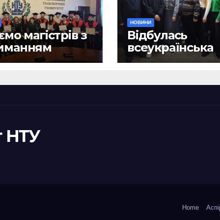
НОВИНИ
ємо магістрів з
Відбулась
иманням
всеукраїнська
ломів!
науково-практ
конференція
«Сучасні викл
та їх подоланн
шляхом сталог
правотворенн
 НТУ
Home
Аспі