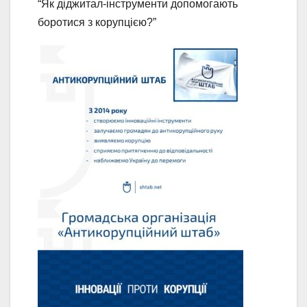
“Як діджитал-інструменти допомогають
боротися з корупцією?”