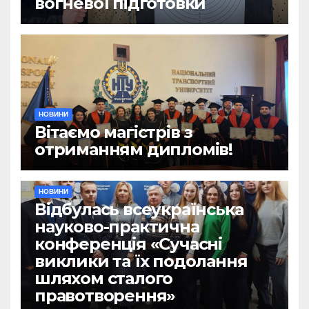
вогневої підготовки
НОВИНИ
Вітаємо магістрів з
отриманням дипломів!
НОВИНИ
Відбулась всеукраїнська
науково-практична
конференція «Сучасні
виклики та їх подолання
шляхом сталого
правотворення»