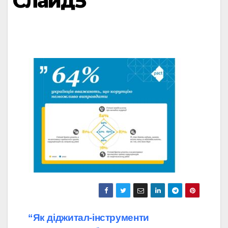
Слайд5
Навігація
“Як діджитал-інструменти