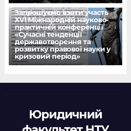
НОВИНИ
Запрошуємо взяти участь
ХVІ Міжнародній науково-
практичній конференції
«Сучасні тенденції
державотворення та
розвитку правової науки у
кризовий період»
Юридичний
факультет НТУ