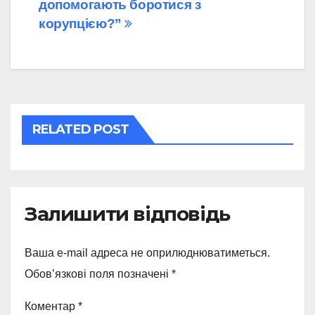
допомогають боротися з
записів
корупцією?”
RELATED POST
Залишити відповідь
Ваша e-mail адреса не оприлюднюватиметься.
Обов’язкові поля позначені
*
Коментар
*