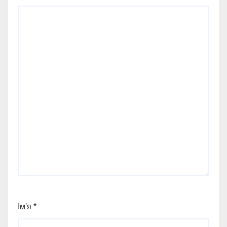
Ім'я
*