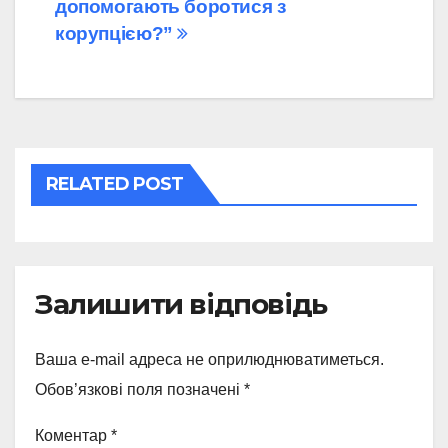
допомогають боротися з
записів
корупцією?”
RELATED POST
Залишити відповідь
Ваша e-mail адреса не оприлюднюватиметься.
Обов’язкові поля позначені
*
Коментар
*