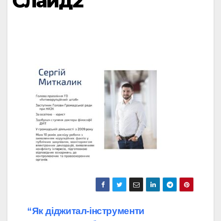
Слайд2
Навігація
“Як діджитал-інструменти