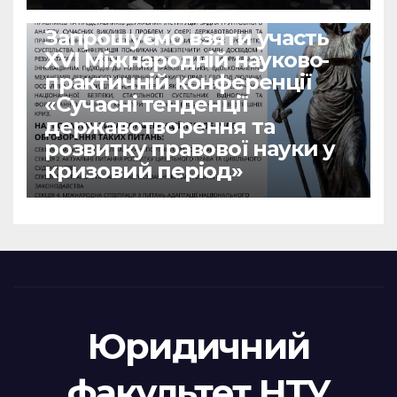
НОВИНИ
Запрошуємо взяти участь
ХVІ Міжнародній науково-
практичній конференції
«Сучасні тенденції
державотворення та
розвитку правової науки у
кризовий період»
Юридичний
факультет НТУ