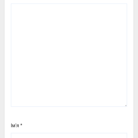
Ім'я
*