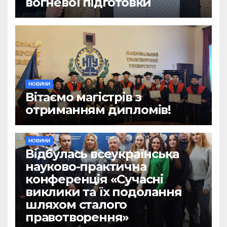
вогневої підготовки
НОВИНИ
Вітаємо магістрів з
отриманням дипломів!
НОВИНИ
Відбулась всеукраїнська
науково-практична
конференція «Сучасні
виклики та їх подолання
шляхом сталого
правотворення»