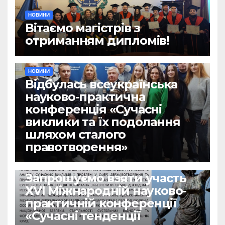
НОВИНИ
Вітаємо магістрів з
отриманням дипломів!
НОВИНИ
Відбулась всеукраїнська
науково-практична
конференція «Сучасні
виклики та їх подолання
шляхом сталого
правотворення»
НОВИНИ
Запрошуємо взяти участь
ХVІ Міжнародній науково-
практичній конференції
«Сучасні тенденції