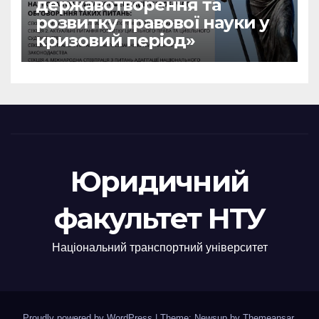
державотворення та
розвитку правової науки у
кризовий період»
Юридичний
факультет НТУ
Національний транспортний університет
Proudly powered by WordPress
|
Theme: Newsup by
Themeansar
.