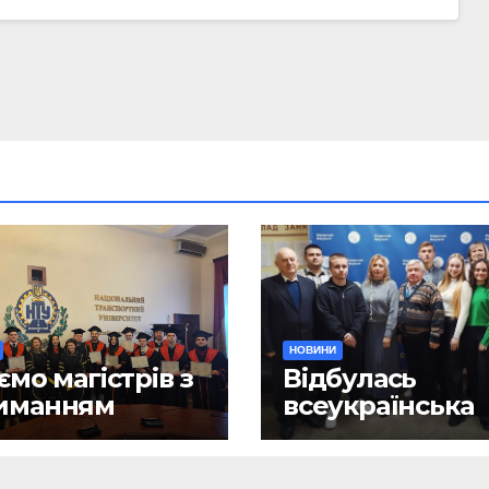
НОВИНИ
ємо магістрів з
Відбулась
иманням
всеукраїнська
ломів!
науково-практ
конференція
«Сучасні викл