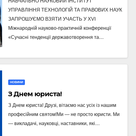
НАВЧАЛЬНО НАУКОВИЙ ІНСТИТУТ
«Сучасні тенденції
УПРАВЛІННЯ ТЕХНОЛОГІЙ ТА ПРАВОВИХ НАУК
державотворення та розвитку
ЗАПРОШУЄМО ВЗЯТИ УЧАСТЬ У ХVІ
правової науки у кризовий
Міжнародній науково-практичній конференції
період»
«Сучасні тенденції державотворення та…
НОВИНИ
З Днем юриста!
З Днем юриста! Друзі, вітаємо нас усіх із нашим
професійним святом!Ми — не просто юристи. Ми
— викладачі, науковці, наставники, які…