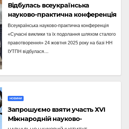
Відбулась всеукраїнська
науково-практична конференція
«Сучасні виклики та їх
Всеукраїнська науково-практична конференція
подолання шляхом сталого
«Сучасні виклики та їх подолання шляхом сталого
правотворення»
правотворення» 24 жовтня 2025 року на базі НН
ІУТПН відбулася…
НОВИНИ
Запрошуємо взяти участь ХVІ
Міжнародній науково-
практичній конференції