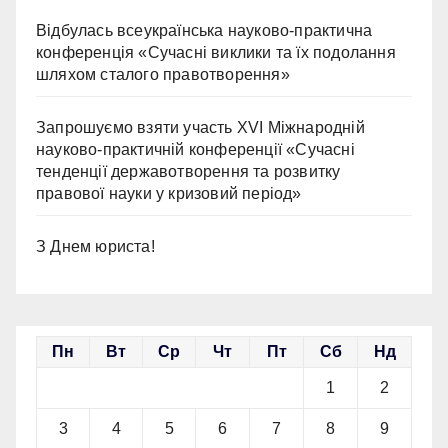
Відбулась всеукраїнська науково-практична
конференція «Сучасні виклики та їх подолання
шляхом сталого правотворення»
Запрошуємо взяти участь ХVІ Міжнародній
науково-практичній конференції «Сучасні
тенденції державотворення та розвитку
правової науки у кризовий період»
З Днем юриста!
Пн
Вт
Ср
Чт
Пт
Сб
Нд
1
2
3
4
5
6
7
8
9