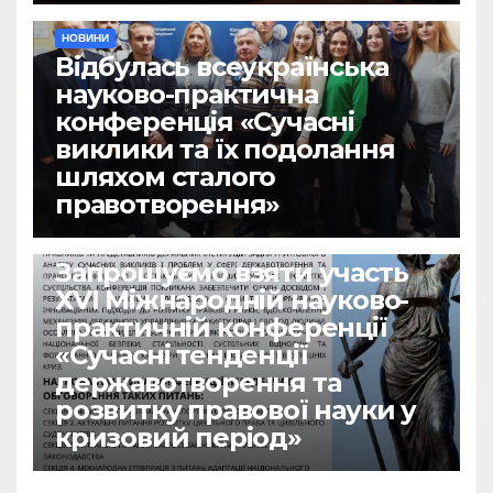
НОВИНИ
Відбулась всеукраїнська
науково-практична
конференція «Сучасні
виклики та їх подолання
шляхом сталого
правотворення»
НОВИНИ
Запрошуємо взяти участь
ХVІ Міжнародній науково-
практичній конференції
«Сучасні тенденції
державотворення та
розвитку правової науки у
кризовий період»