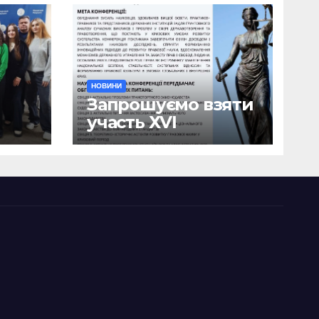
НОВИНИ
Запрошуємо взяти
участь ХVІ
ична
Міжнародній
науково-
ики
практичній
я
конференції
о
«Сучасні тенденції
я»
державотворення
та розвитку
правової науки у
кризовий період»