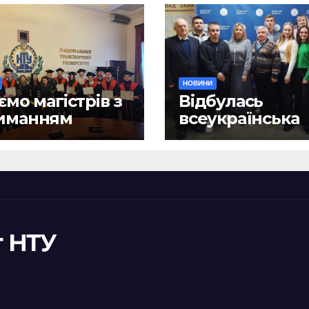
НОВИНИ
ємо магістрів з
Відбулась
иманням
всеукраїнська
ломів!
науково-практ
конференція
«Сучасні викл
та їх подоланн
шляхом сталог
правотворенн
 НТУ