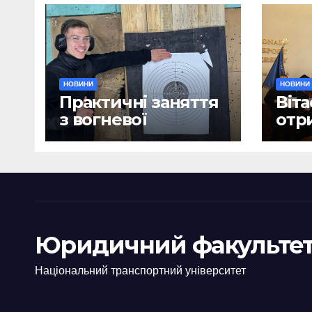
НОВИНИ
НОВИНИ
Практичні заняття
Віта
з вогневої
отр
підготовки
дип
Юридичний факультет
Національний транспортний університет