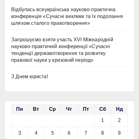
Відбулась всеукраїнська науково-практична
конференція «Сучасні виклики та їх подолання
шляхом сталого правотворення»
Запрошуємо взяти участь ХVІ Міжнародній
науково-практичній конференції «Сучасні
тенденції державотворення та розвитку
правової науки у кризовий період»
З Днем юриста!
Пн
Вт
Ср
Чт
Пт
Сб
Нд
1
2
3
4
5
6
7
8
9