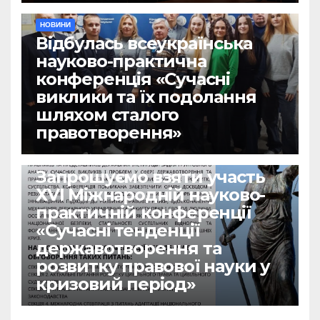
НОВИНИ
Відбулась всеукраїнська
науково-практична
конференція «Сучасні
виклики та їх подолання
шляхом сталого
правотворення»
НОВИНИ
Запрошуємо взяти участь
ХVІ Міжнародній науково-
практичній конференції
«Сучасні тенденції
державотворення та
розвитку правової науки у
кризовий період»