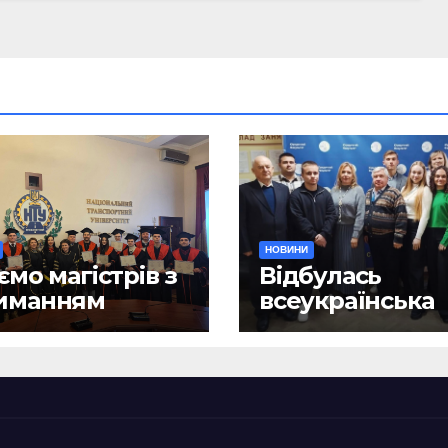
НОВИНИ
ємо магістрів з
Відбулась
иманням
всеукраїнська
ломів!
науково-практ
конференція
«Сучасні викл
та їх подоланн
шляхом сталог