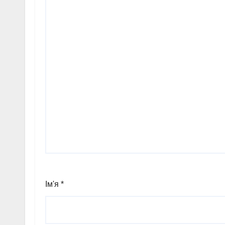
Ім'я
*