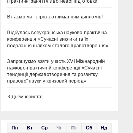
Практичні заняття з вогневої підготовки
Вітаємо магістрів з отриманням дипломів!
Відбулась всеукраїнська науково-практична
конференція «Сучасні виклики та їх
подолання шляхом сталого правотворення»
Запрошуємо взяти участь ХVІ Міжнародній
науково-практичній конференції «Сучасні
тенденції державотворення та розвитку
правової науки у кризовий період»
З Днем юриста!
Пн
Вт
Ср
Чт
Пт
Сб
Нд