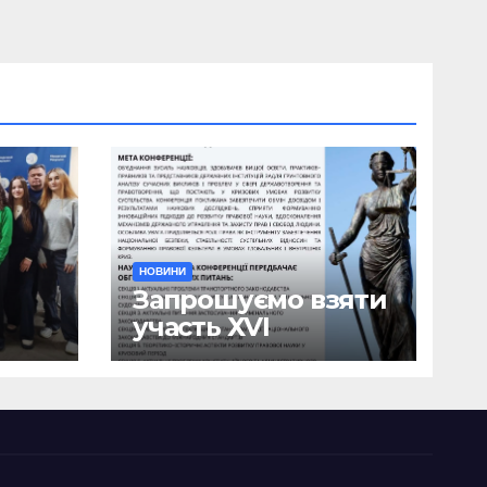
НОВИНИ
Запрошуємо взяти
участь ХVІ
ична
Міжнародній
науково-
ики
практичній
я
конференції
о
«Сучасні тенденції