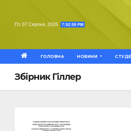
Перейти
до
вмісту
Пт. 07 Серпня, 2026
7:53:00 PM
ГОЛОВНА
НОВИНИ
СТУД
Збірник Гіллер