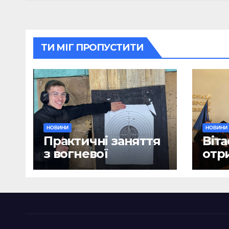
ТИ МІГ ПРОПУСТИТИ
НОВИНИ
НОВИНИ
Практичні заняття
Віта
з вогневої
отр
підготовки
дип