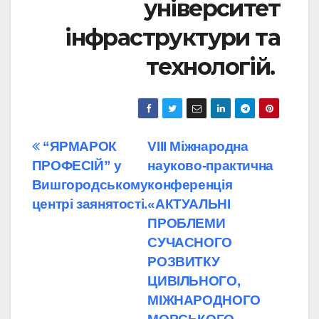
університет
інфраструктури та
технологій.
Навігація
“ЯРМАРОК
VIІІ Міжнародна
ПРОФЕСІЙ” у
науково-практична
записів
Вишгородському
конференція
центрі заянятості.
«АКТУАЛЬНІ
ПРОБЛЕМИ
СУЧАСНОГО
РОЗВИТКУ
ЦИВІЛЬНОГО,
МІЖНАРОДНОГО