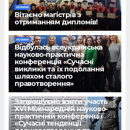
НОВИНИ
Вітаємо магістрів з
отриманням дипломів!
НОВИНИ
Відбулась всеукраїнська
науково-практична
конференція «Сучасні
виклики та їх подолання
шляхом сталого
правотворення»
НОВИНИ
Запрошуємо взяти участь
ХVІ Міжнародній науково-
практичній конференції
«Сучасні тенденції