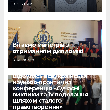
КВІ 21, 2026
Вітаємо магістрів з
отриманням дипломів!
СІЧ 29, 2026
Відбулась всеукраїнська
науково-практична
конференція «Сучасні
виклики та їх подолання
шляхом сталого
правотворення»