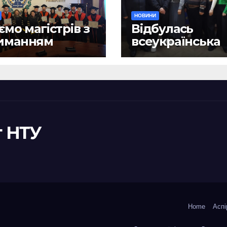
НОВИНИ
ємо магістрів з
Відбулась
иманням
всеукраїнська
ломів!
науково-практ
конференція
«Сучасні викл
та їх подоланн
шляхом сталог
правотворенн
 НТУ
Home
Аспі