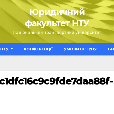
Юридичний
факультет НТУ
Національний транспортний університет
ЕНТУ
КОНФЕРЕНЦІЇ
УМОВИ ВСТУПУ
ГА
c1dfc16c9c9fde7daa88f-