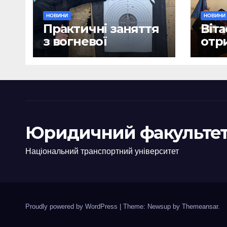
НОВИНИ
НОВИНИ
Практичні заняття
Віта
з вогневої
отр
підготовки
дип
Юридичний факультет
Національний транспортний університет
Proudly powered by WordPress
|
Theme: Newsup by
Themeansar
.