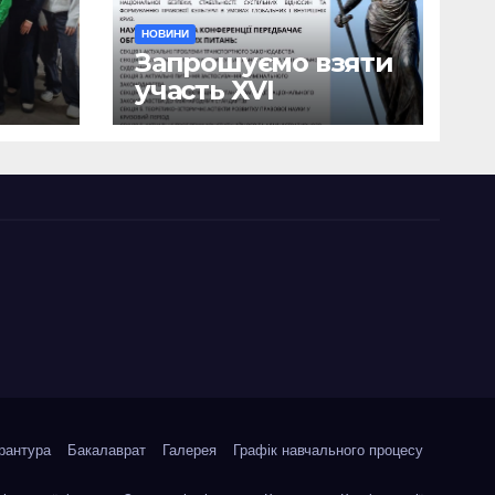
НОВИНИ
Запрошуємо взяти
участь ХVІ
ична
Міжнародній
науково-
ики
практичній
я
конференції
о
«Сучасні тенденції
я»
державотворення
та розвитку
правової науки у
кризовий період»
рантура
Бакалаврат
Галерея
Графік навчального процесу