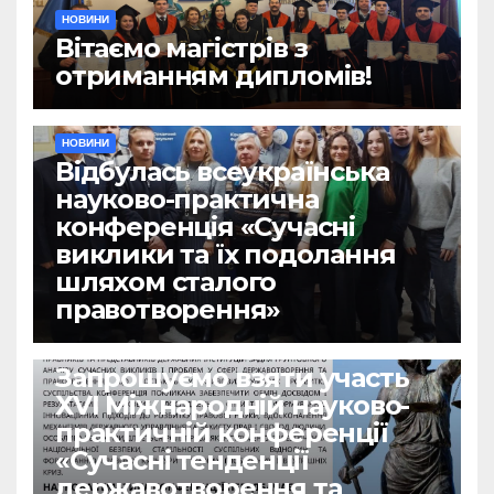
НОВИНИ
Вітаємо магістрів з
отриманням дипломів!
НОВИНИ
Відбулась всеукраїнська
науково-практична
конференція «Сучасні
виклики та їх подолання
шляхом сталого
правотворення»
НОВИНИ
Запрошуємо взяти участь
ХVІ Міжнародній науково-
практичній конференції
«Сучасні тенденції
державотворення та