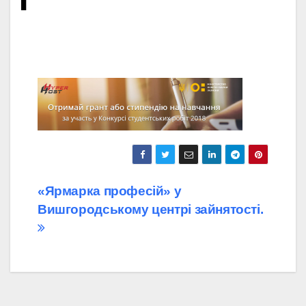
1
Навігація
«Ярмарка професій» у
Вишгородському центрі зайнятості.
записів