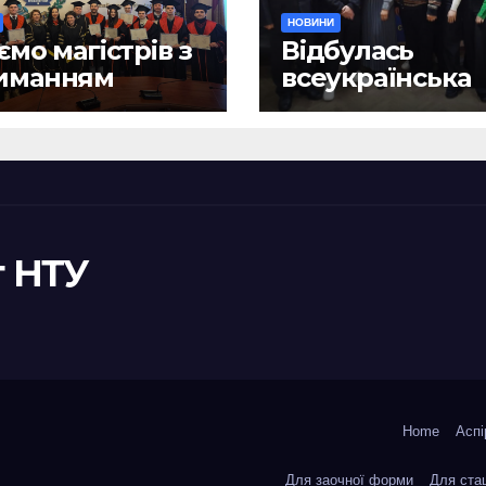
НОВИНИ
ємо магістрів з
Відбулась
иманням
всеукраїнська
ломів!
науково-практ
конференція
«Сучасні викл
та їх подоланн
шляхом сталог
правотворенн
 НТУ
Home
Аспі
Для заочної форми
Для ста