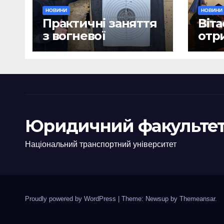
НОВИНИ
НОВИНИ
Практичні заняття
Віта
з вогневої
отр
підготовки
дип
Юридичний факультет
Національний транспортний університет
Proudly powered by WordPress
|
Theme: Newsup by
Themeansar
.