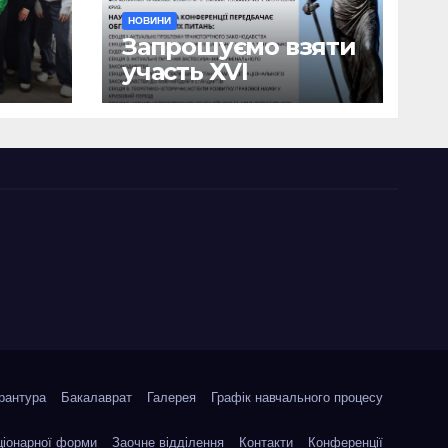
НОВИНИ
Запрошуємо взяти
участь ХVІ
ична
Міжнародній
науково-
ики
практичній
я
конференції
о
«Сучасні тенденції
я»
державотворення
та розвитку
правової науки у
кризовий період»
рантура
Бакалаврат
Галерея
Графік навчального процесу
ціонарної форми
Заочне відділення
Контакти
Конференції