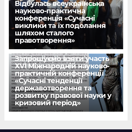
Відбулась всеукраїнська
науково-практична
конференція «Сучасні
виклики та їх подолання
шляхом сталого
правотворення»
НОВИНИ
Запрошуємо взяти участь
ХVІ Міжнародній науково-
практичній конференції
«Сучасні тенденції
державотворення та
розвитку правової науки у
кризовий період»