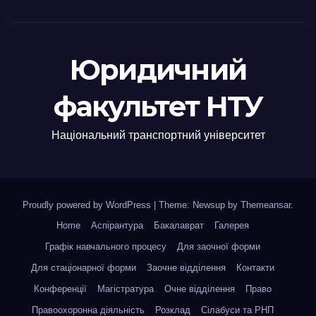
Юридичний
факультет НТУ
Національний транспортний університет
Proudly powered by WordPress
|
Theme: Newsup by
Themeansar
.
Home
Аспірантура
Бакалаврат
Галерея
Графік навчального процесу
Для заочної форми
Для стаціонарної форми
Заочне відділення
Контакти
Конференції
Магістратура
Очне відділення
Право
Правоохоронна діяльність
Розклад
Сілабуси та РНП