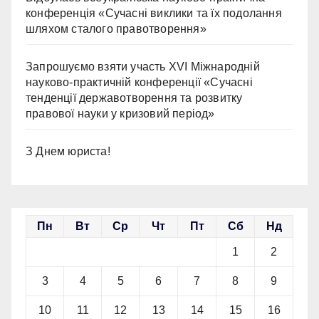
конференція «Сучасні виклики та їх подолання
шляхом сталого правотворення»
Запрошуємо взяти участь ХVІ Міжнародній
науково-практичній конференції «Сучасні
тенденції державотворення та розвитку
правової науки у кризовий період»
З Днем юриста!
Пн
Вт
Ср
Чт
Пт
Сб
Нд
1
2
3
4
5
6
7
8
9
10
11
12
13
14
15
16