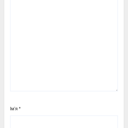
Ім'я
*