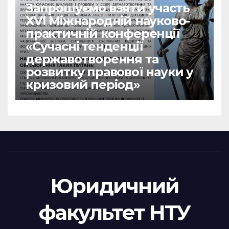
Запрошуємо взяти участь
ХVІ Міжнародній науково-
практичній конференції
«Сучасні тенденції
державотворення та
розвитку правової науки у
кризовий період»
Юридичний
факультет НТУ