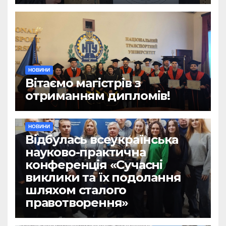
НОВИНИ
Вітаємо магістрів з
отриманням дипломів!
НОВИНИ
Відбулась всеукраїнська
науково-практична
конференція «Сучасні
виклики та їх подолання
шляхом сталого
правотворення»
НОВИНИ