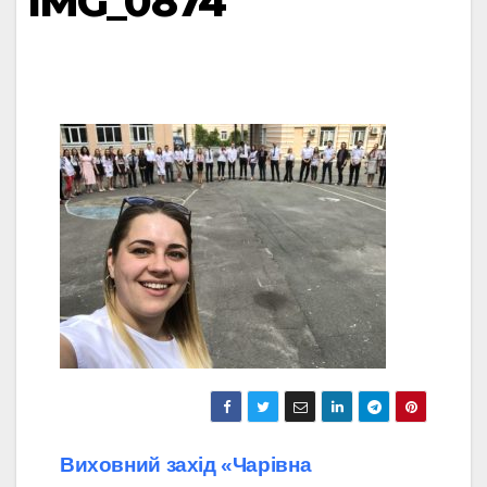
IMG_0874
Навігація
Виховний захід «Чарівна