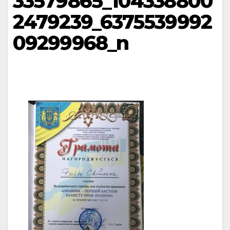
33579865_104338800
2479239_6375539992
09299968_n