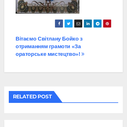
Навігація
Вітаємо Світлану Бойко з
отриманням грамоти «За
записів
ораторське мистецтво»!
RELATED POST