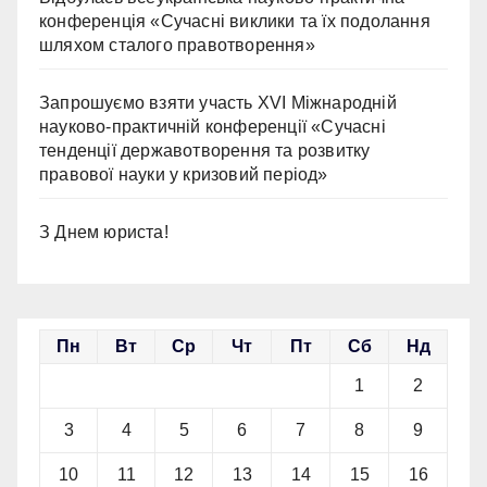
конференція «Сучасні виклики та їх подолання
шляхом сталого правотворення»
Запрошуємо взяти участь ХVІ Міжнародній
науково-практичній конференції «Сучасні
тенденції державотворення та розвитку
правової науки у кризовий період»
З Днем юриста!
Пн
Вт
Ср
Чт
Пт
Сб
Нд
1
2
3
4
5
6
7
8
9
10
11
12
13
14
15
16