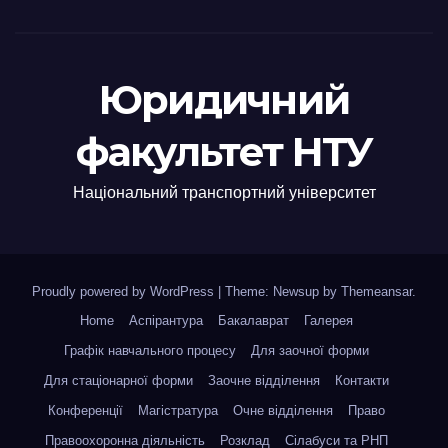
Юридичний
факультет НТУ
Національний транспортний університет
Proudly powered by WordPress
|
Theme: Newsup by
Themeansar
.
Home
Аспірантура
Бакалаврат
Галерея
Графік навчального процесу
Для заочної форми
Для стаціонарної форми
Заочне відділення
Контакти
Конференції
Магістратура
Очне відділення
Право
Правоохоронна діяльність
Розклад
Сілабуси та РНП