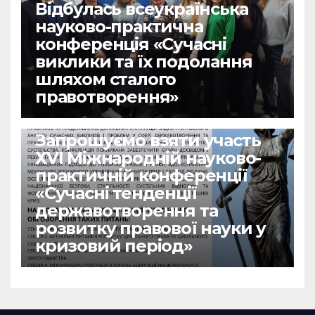
Відбулась всеукраїнська
науково-практична
конференція «Сучасні
виклики та їх подолання
шляхом сталого
правотворення»
НОВИНИ
Запрошуємо взяти участь
ХVІ Міжнародній науково-
практичній конференції
«Сучасні тенденції
державотворення та
розвитку правової науки у
кризовий період»