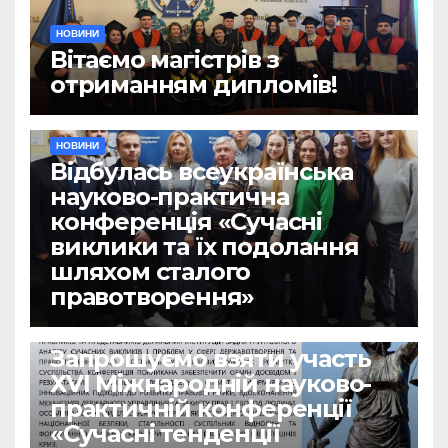
НОВИНИ
Вітаємо магістрів з
отриманням дипломів!
НОВИНИ
Відбулась всеукраїнська
науково-практична
конференція «Сучасні
виклики та їх подолання
шляхом сталого
правотворення»
НОВИНИ
Запрошуємо взяти участь
ХVІ Міжнародній науково-
практичній конференції
«Сучасні тенденції