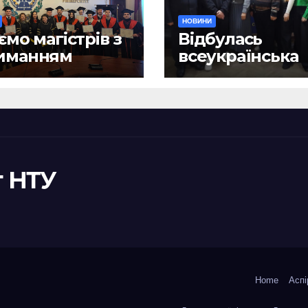
НОВИНИ
ємо магістрів з
Відбулась
иманням
всеукраїнська
ломів!
науково-практ
конференція
«Сучасні викл
та їх подоланн
шляхом сталог
правотворенн
 НТУ
Home
Аспі