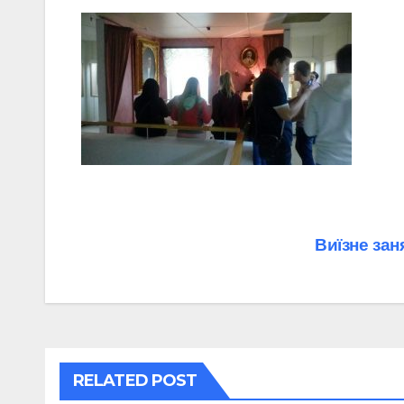
Навігація
Виїзне зан
записів
RELATED POST