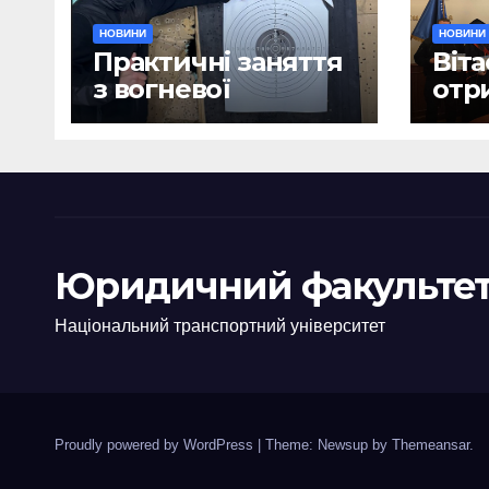
НОВИНИ
НОВИНИ
Практичні заняття
Віта
з вогневої
отр
підготовки
дип
Юридичний факультет
Національний транспортний університет
Proudly powered by WordPress
|
Theme: Newsup by
Themeansar
.