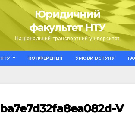
Юридичний
факультет НТУ
Національний транспортний університет
ЕНТУ
КОНФЕРЕНЦІЇ
УМОВИ ВСТУПУ
ГА
ba7e7d32fa8ea082d-V