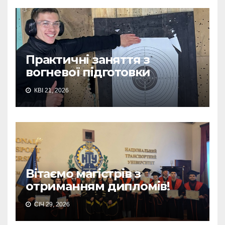
Практичні заняття з
вогневої підготовки
КВІ 21, 2026
Вітаємо магістрів з
отриманням дипломів!
СІЧ 29, 2026