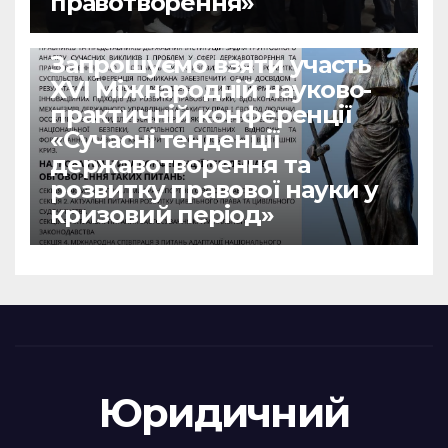
правотворення»
НОВИНИ
Запрошуємо взяти участь
ХVІ Міжнародній науково-
практичній конференції
«Сучасні тенденції
державотворення та
розвитку правової науки у
кризовий період»
Юридичний