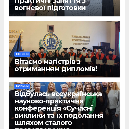
Практичні заняття з
вогневої підготовки
НОВИНИ
Вітаємо магістрів з
отриманням дипломів!
НОВИНИ
Відбулась всеукраїнська
науково-практична
конференція «Сучасні
виклики та їх подолання
шляхом сталого