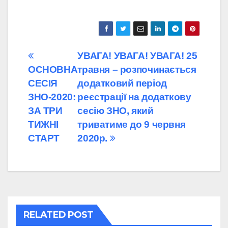
Навігація
УВАГА! УВАГА! УВАГА! 25
ОСНОВНА
травня – розпочинається
записів
СЕСІЯ
додатковий період
ЗНО-2020:
реєстрації на додаткову
ЗА ТРИ
сесію ЗНО, який
ТИЖНІ
триватиме до 9 червня
СТАРТ
2020р.
RELATED POST