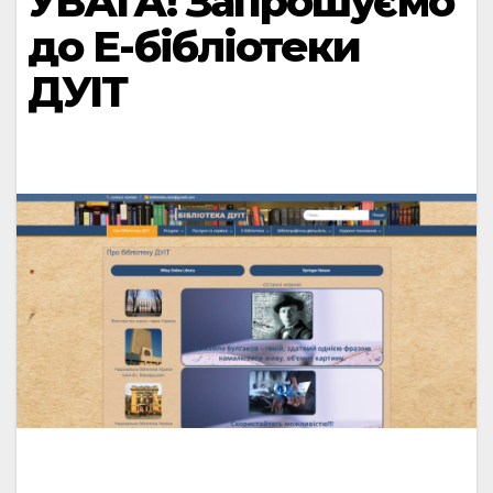
УВАГА! Запрошуємо
до Е-бібліотеки
ДУІТ