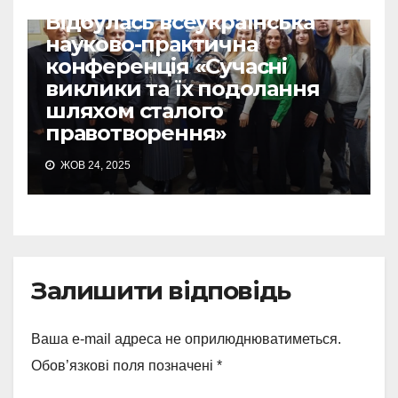
Відбулась всеукраїнська
науково-практична
конференція «Сучасні
виклики та їх подолання
шляхом сталого
правотворення»
ЖОВ 24, 2025
Залишити відповідь
Ваша e-mail адреса не оприлюднюватиметься.
Обов’язкові поля позначені
*