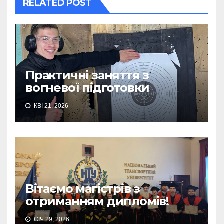
RELATED POST
Практичні заняття з
вогневої підготовки
КВІ 21, 2026
Вітаємо магістрів з
отриманням дипломів!
СІЧ 29, 2026