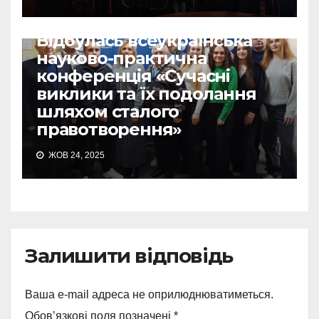
Відбулась всеукраїнська
науково-практична
конференція «Сучасні
виклики та їх подолання
шляхом сталого
правотворення»
ЖОВ 24, 2025
Залишити відповідь
Ваша e-mail адреса не оприлюднюватиметься.
Обов’язкові поля позначені
*