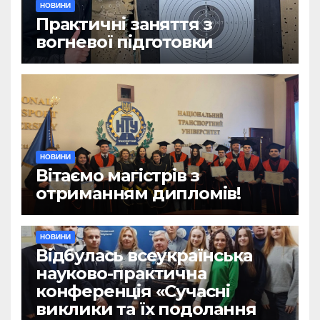
НОВИНИ
Практичні заняття з
вогневої підготовки
НОВИНИ
Вітаємо магістрів з
отриманням дипломів!
НОВИНИ
Відбулась всеукраїнська
науково-практична
конференція «Сучасні
виклики та їх подолання