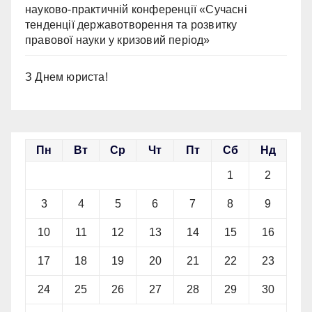
науково-практичній конференції «Сучасні
тенденції державотворення та розвитку
правової науки у кризовий період»
З Днем юриста!
Пн
Вт
Ср
Чт
Пт
Сб
Нд
1
2
3
4
5
6
7
8
9
10
11
12
13
14
15
16
17
18
19
20
21
22
23
24
25
26
27
28
29
30