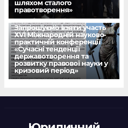
шляхом сталого
правотворення»
НОВИНИ
Запрошуємо взяти участь
ХVІ Міжнародній науково-
практичній конференції
«Сучасні тенденції
державотворення та
розвитку правової науки у
кризовий період»
Юридичний