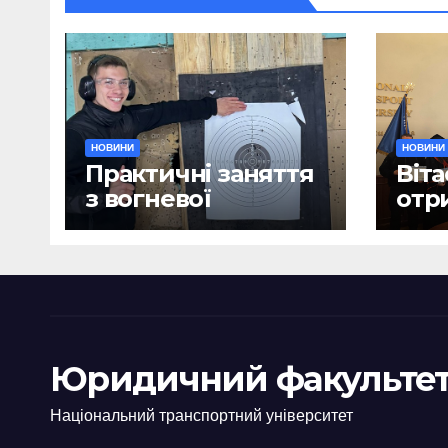
НОВИНИ
НОВИНИ
Практичні заняття
Віта
з вогневої
отр
підготовки
дип
Юридичний факультет
Національний транспортний університет