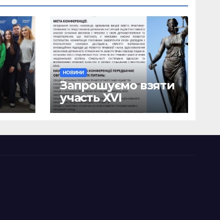
НОВИНИ
Запрошуємо взяти
участь ХVІ
ична
Міжнародній
науково-
ики
практичній
я
конференції
о
«Сучасні тенденції
я»
державотворення
та розвитку
правової науки у
кризовий період»