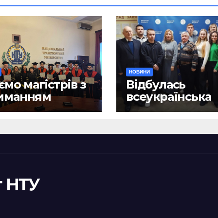
НОВИНИ
ємо магістрів з
Відбулась
иманням
всеукраїнська
ломів!
науково-практ
конференція
«Сучасні викл
та їх подоланн
шляхом сталог
правотворенн
 НТУ