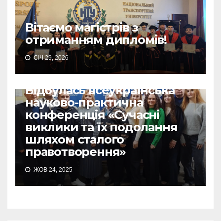
Вітаємо магістрів з
отриманням дипломів!
СІЧ 29, 2026
Відбулась всеукраїнська
науково-практична
конференція «Сучасні
виклики та їх подолання
шляхом сталого
правотворення»
ЖОВ 24, 2025