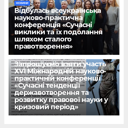
НОВИНИ
Відбулась всеукраїнська
науково-практична
конференція «Сучасні
виклики та їх подолання
шляхом сталого
правотворення»
НОВИНИ
Запрошуємо взяти участь
ХVІ Міжнародній науково-
практичній конференції
«Сучасні тенденції
державотворення та
розвитку правової науки у
кризовий період»