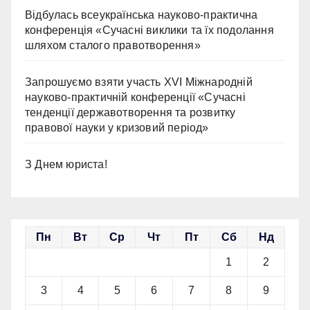
Відбулась всеукраїнська науково-практична
конференція «Сучасні виклики та їх подолання
шляхом сталого правотворення»
Запрошуємо взяти участь ХVІ Міжнародній
науково-практичній конференції «Сучасні
тенденції державотворення та розвитку
правової науки у кризовий період»
З Днем юриста!
Пн
Вт
Ср
Чт
Пт
Сб
Нд
1
2
3
4
5
6
7
8
9