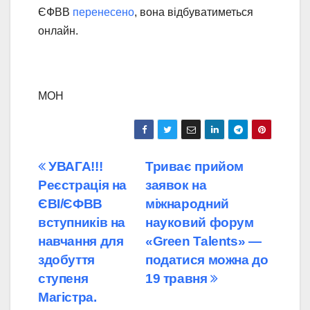
ЄФВВ
перенесено
, вона відбуватиметься
онлайн.
МОН
Навігація
УВАГА!!!
Триває прийом
Реєстрація на
заявок на
записів
ЄВІ/ЄФВВ
міжнародний
вступників на
науковий форум
навчання для
«Green Talents» —
здобуття
податися можна до
ступеня
19 травня
Магістра.