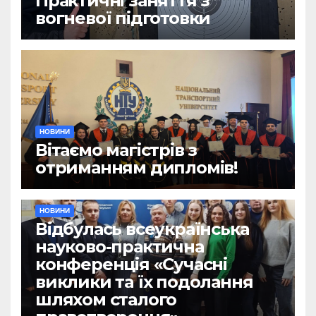
Практичні заняття з
вогневої підготовки
НОВИНИ
Вітаємо магістрів з
отриманням дипломів!
НОВИНИ
Відбулась всеукраїнська
науково-практична
конференція «Сучасні
виклики та їх подолання
шляхом сталого