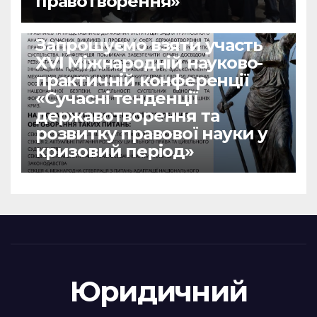
правотворення»
НОВИНИ
Запрошуємо взяти участь
ХVІ Міжнародній науково-
практичній конференції
«Сучасні тенденції
державотворення та
розвитку правової науки у
кризовий період»
Юридичний