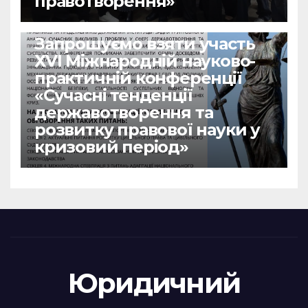
правотворення»
НОВИНИ
Запрошуємо взяти участь
ХVІ Міжнародній науково-
практичній конференції
«Сучасні тенденції
державотворення та
розвитку правової науки у
кризовий період»
Юридичний