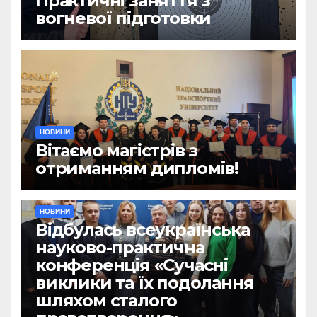
Практичні заняття з
вогневої підготовки
НОВИНИ
Вітаємо магістрів з
отриманням дипломів!
НОВИНИ
Відбулась всеукраїнська
науково-практична
конференція «Сучасні
виклики та їх подолання
шляхом сталого