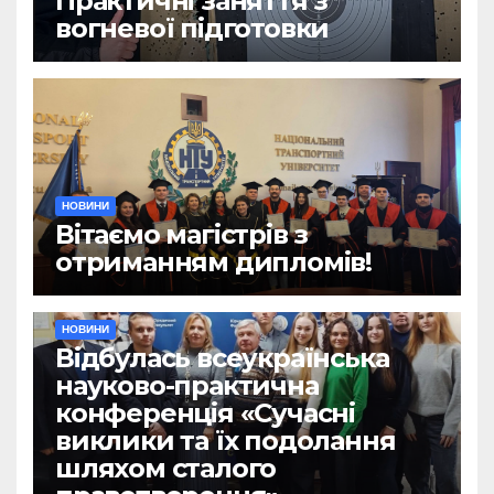
Практичні заняття з
вогневої підготовки
НОВИНИ
Вітаємо магістрів з
отриманням дипломів!
НОВИНИ
Відбулась всеукраїнська
науково-практична
конференція «Сучасні
виклики та їх подолання
шляхом сталого