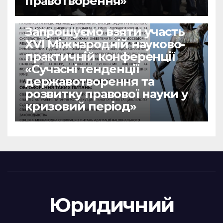
правотворення»
НОВИНИ
Запрошуємо взяти участь
ХVІ Міжнародній науково-
практичній конференції
«Сучасні тенденції
державотворення та
розвитку правової науки у
кризовий період»
Юридичний