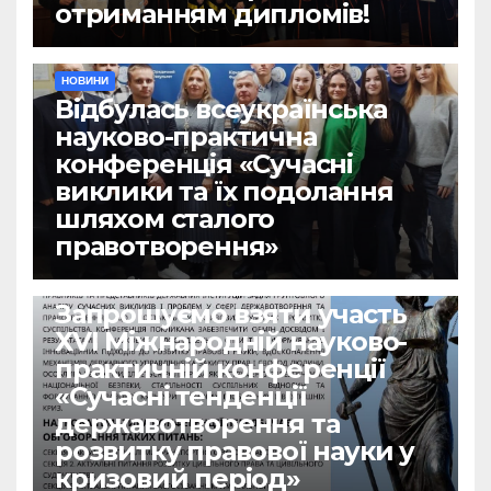
отриманням дипломів!
НОВИНИ
Відбулась всеукраїнська
науково-практична
конференція «Сучасні
виклики та їх подолання
шляхом сталого
правотворення»
НОВИНИ
Запрошуємо взяти участь
ХVІ Міжнародній науково-
практичній конференції
«Сучасні тенденції
державотворення та
розвитку правової науки у
кризовий період»