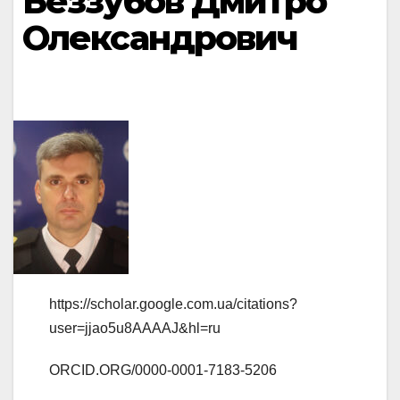
Беззубов Дмитро
Олександрович
https://scholar.google.com.ua/citations?
user=jjao5u8AAAAJ&hl=ru
ORCID.ORG/0000-0001-7183-5206