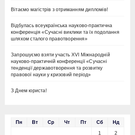
Вітаємо магістрів з отриманням дипломів!
Відбулась всеукраїнська науково-практична
конференція «Сучасні виклики та їх подолання
шляхом сталого правотворення»
Запрошуємо взяти участь ХVІ Міжнародній
науково-практичній конференції «Сучасні
тенденції державотворення та розвитку
правової науки у кризовий період»
З Днем юриста!
Пн
Вт
Ср
Чт
Пт
Сб
Нд
1
2