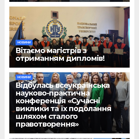
НОВИНИ
Вітаємо магістрів з
отриманням дипломів!
НОВИНИ
Відбулась всеукраїнська
науково-практична
конференція «Сучасні
виклики та їх подолання
шляхом сталого
правотворення»
НОВИНИ