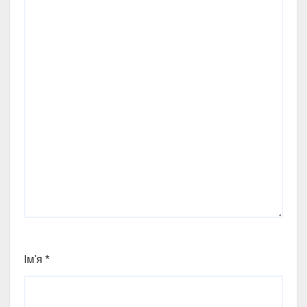
Ім'я
*