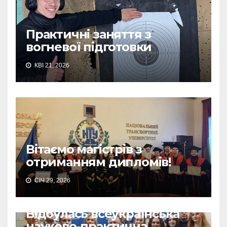
Практичні заняття з
вогневої підготовки
КВІ 21, 2026
Вітаємо магістрів з
отриманням дипломів!
СІЧ 29, 2026
Відбулась всеукраїнська
науково-практична