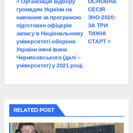
Навігація
Організація відбору
ОСНОВНА
громадян України на
СЕСІЯ
записів
навчання за програмою
ЗНО-2020:
підготовки офіцерів
ЗА ТРИ
запасу в Національному
ТИЖНІ
університеті оборони
СТАРТ
України імені Івана
Черняховського (далі –
університет) у 2021 році.
RELATED POST