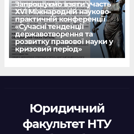
Запрошуємо взяти участь
ХVІ Міжнародній науково-
практичній конференції
«Сучасні тенденції
державотворення та
розвитку правової науки у
кризовий період»
Юридичний
факультет НТУ