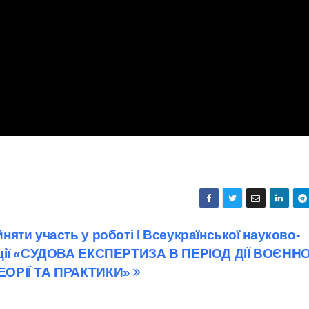
яти участь у роботі І Всеукраїнської науково-
нції «СУДОВА ЕКСПЕРТИЗА В ПЕРІОД ДІЇ ВОЄНН
ЕОРІЇ ТА ПРАКТИКИ»