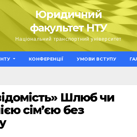
Юридичний
факультет НТУ
Національний транспортний університет
ЕНТУ
КОНФЕРЕНЦІЇ
УМОВИ ВСТУПУ
ГА
відомість» Шлюб чи
єю сім’єю без
у