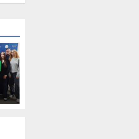
ки
я
о
»