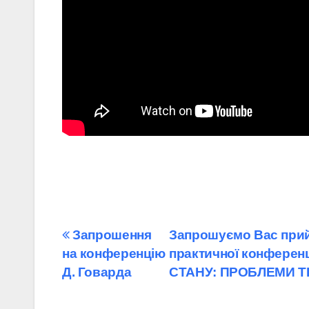
Навігація
Запрошення
Запрошуємо Вас прийн
на конференцію
практичної конфере
записів
Д. Говарда
СТАНУ: ПРОБЛЕМИ Т