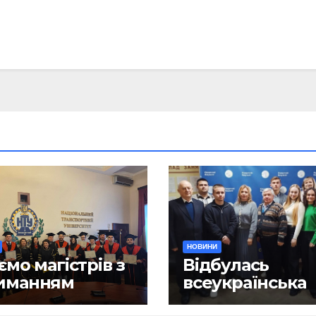
НОВИНИ
ємо магістрів з
Відбулась
иманням
всеукраїнська
ломів!
науково-практ