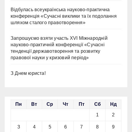
Відбулась всеукраїнська науково-практична
конференція «Сучасні виклики та їх подолання
шляхом сталого правотворення»
Запрошуємо взяти участь ХVІ Міжнародній
науково-практичній конференції «Сучасні
тенденції державотворення та розвитку
правової науки у кризовий період»
З Днем юриста!
Пн
Вт
Ср
Чт
Пт
Сб
Нд
1
2
3
4
5
6
7
8
9