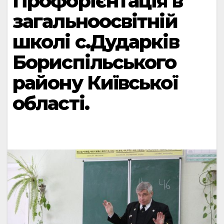
Профорієнтація в
загальноосвітній
школі с.Дударків
Бориспільського
району Київської
області.