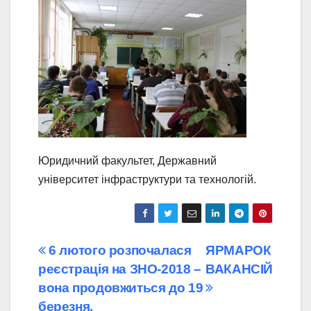
Юридичний факультет, Державний
університет інфраструктури та технологій.
Навігація
6 лютого розпочалася
ЯРМАРОК
реєстрація на ЗНО-2018 –
ВАКАНСІЙ
записів
вона продовжиться до 19
березня.