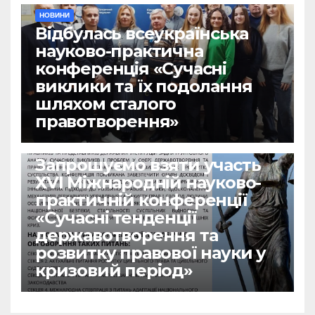
НОВИНИ
Відбулась всеукраїнська
науково-практична
конференція «Сучасні
виклики та їх подолання
шляхом сталого
правотворення»
НОВИНИ
Запрошуємо взяти участь
ХVІ Міжнародній науково-
практичній конференції
«Сучасні тенденції
державотворення та
розвитку правової науки у
кризовий період»