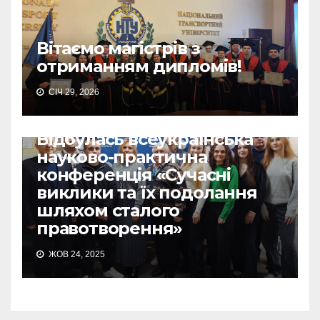
Вітаємо магістрів з
отриманням дипломів!
СІЧ 29, 2026
Відбулась всеукраїнська
науково-практична
конференція «Сучасні
виклики та їх подолання
шляхом сталого
правотворення»
ЖОВ 24, 2025