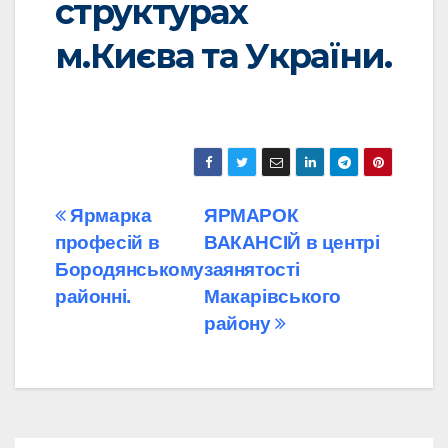
структурах
м.Києва та України.
Навігація
Ярмарка
ЯРМАРОК
професій в
ВАКАНСІЙ в центрі
записів
Бородянському
заянятості
районні.
Макарівського
району