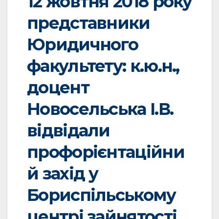
12 жовтня 2018 року
представники
Юридичного
факультету: к.ю.н.,
доцент
Новосельська І.В.
відвідали
профорієнтаційни
й захід у
Бориспільському
центрі зайнятості.