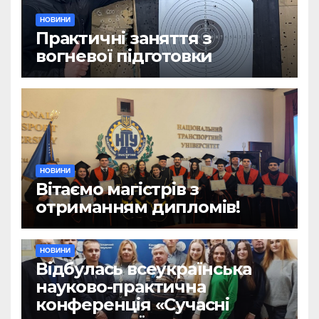
НОВИНИ
Практичні заняття з
вогневої підготовки
НОВИНИ
Вітаємо магістрів з
отриманням дипломів!
НОВИНИ
Відбулась всеукраїнська
науково-практична
конференція «Сучасні