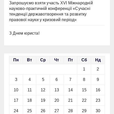
Запрошуємо взяти участь ХVІ Міжнародній
науково-практичній конференції «Сучасні
тенденції державотворення та розвитку
правової науки у кризовий період»
З Днем юриста!
Пн
Вт
Ср
Чт
Пт
Сб
Нд
1
2
3
4
5
6
7
8
9
10
11
12
13
14
15
16
17
18
19
20
21
22
23
24
25
26
27
28
29
30