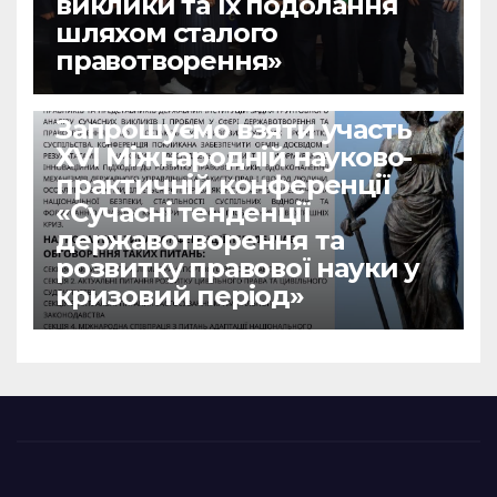
виклики та їх подолання
шляхом сталого
правотворення»
НОВИНИ
Запрошуємо взяти участь
ХVІ Міжнародній науково-
практичній конференції
«Сучасні тенденції
державотворення та
розвитку правової науки у
кризовий період»