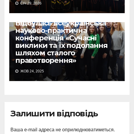
СІЧ 29, 2026
Відбулась всеукраїнська
науково-практична
конференція «Сучасні
виклики та їх подолання
шляхом сталого
правотворення»
ЖОВ 24, 2025
Залишити відповідь
Ваша e-mail адреса не оприлюднюватиметься.