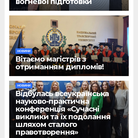
вогневої підготовки
НОВИНИ
Вітаємо магістрів з
отриманням дипломів!
НОВИНИ
Відбулась всеукраїнська
науково-практична
конференція «Сучасні
виклики та їх подолання
шляхом сталого
правотворення»