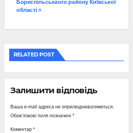
Бориспільськаого району Київської
записів
області
RELATED POST
Залишити відповідь
Ваша e-mail адреса не оприлюднюватиметься.
Обов’язкові поля позначені
*
Коментар
*