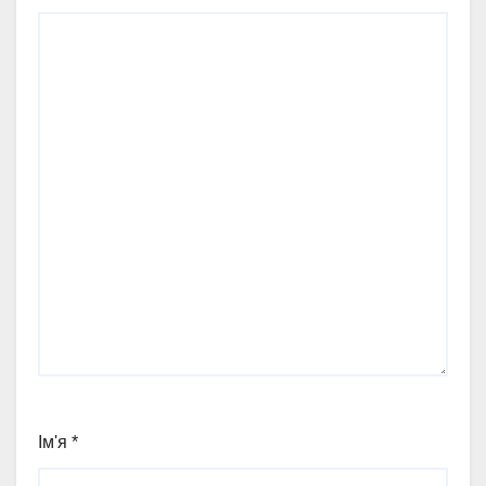
Ім'я
*