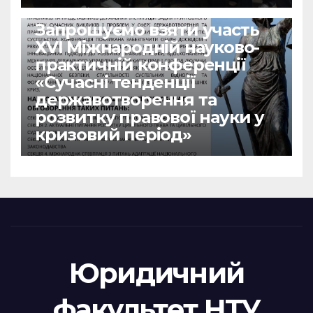
НОВИНИ
Запрошуємо взяти участь
ХVІ Міжнародній науково-
практичній конференції
«Сучасні тенденції
державотворення та
розвитку правової науки у
кризовий період»
Юридичний
факультет НТУ