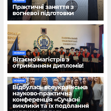
НОВИНИ
Практичні заняття з
вогневої підготовки
НОВИНИ
Вітаємо магістрів з
отриманням дипломів!
НОВИНИ
Відбулась всеукраїнська
науково-практична
конференція «Сучасні
виклики та їх подолання