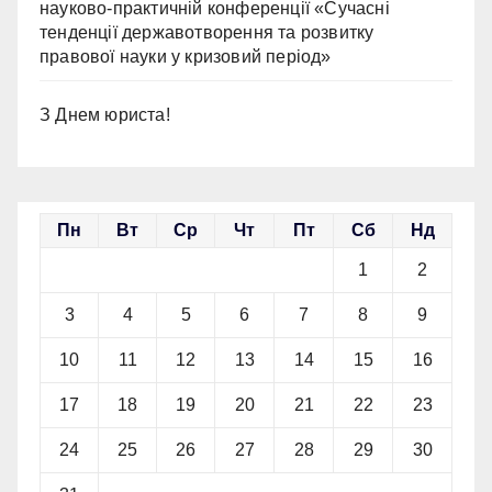
науково-практичній конференції «Сучасні
тенденції державотворення та розвитку
правової науки у кризовий період»
З Днем юриста!
Пн
Вт
Ср
Чт
Пт
Сб
Нд
1
2
3
4
5
6
7
8
9
10
11
12
13
14
15
16
17
18
19
20
21
22
23
24
25
26
27
28
29
30