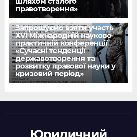
шляхом сталого
правотворення»
НОВИНИ
Запрошуємо взяти участь
ХVІ Міжнародній науково-
практичній конференції
«Сучасні тенденції
державотворення та
розвитку правової науки у
кризовий період»
Юридичний