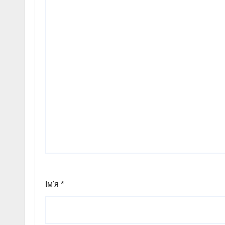
Ім'я
*