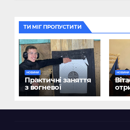
ТИ МІГ ПРОПУСТИТИ
НОВИНИ
НОВИНИ
Практичні заняття
Віта
з вогневої
отр
підготовки
дип