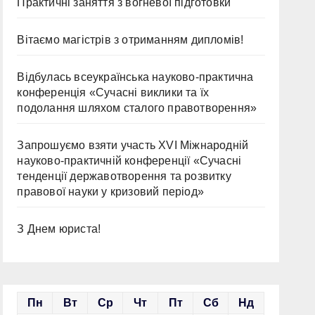
Практичні заняття з вогневої підготовки
Вітаємо магістрів з отриманням дипломів!
Відбулась всеукраїнська науково-практична
конференція «Сучасні виклики та їх
подолання шляхом сталого правотворення»
Запрошуємо взяти участь ХVІ Міжнародній
науково-практичній конференції «Сучасні
тенденції державотворення та розвитку
правової науки у кризовий період»
З Днем юриста!
Пн
Вт
Ср
Чт
Пт
Сб
Нд