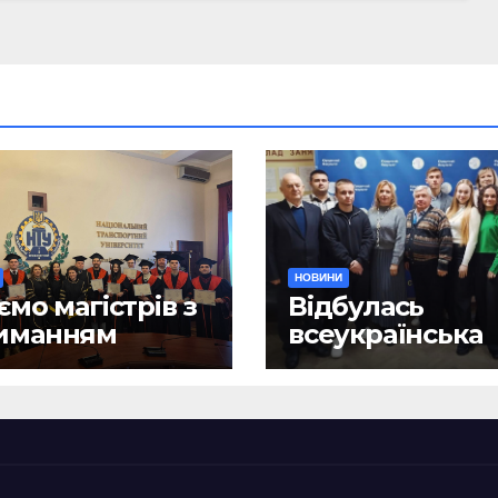
НОВИНИ
ємо магістрів з
Відбулась
иманням
всеукраїнська
ломів!
науково-практ
конференція
«Сучасні викл
та їх подоланн
шляхом сталог