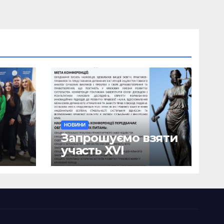
НОВИНИ
Запрошуємо взяти
участь ХVІ
ична
Міжнародній
науково-
ики
практичній
я
конференції
о
«Сучасні тенденції