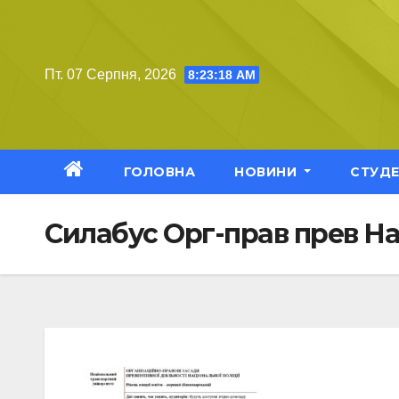
Перейти
до
вмісту
Пт. 07 Серпня, 2026
8:23:19 AM
ГОЛОВНА
НОВИНИ
СТУД
Силабус Орг-прав прев На