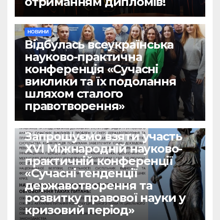
отриманням дипломів!
НОВИНИ
Відбулась всеукраїнська
науково-практична
конференція «Сучасні
виклики та їх подолання
шляхом сталого
правотворення»
НОВИНИ
Запрошуємо взяти участь
ХVІ Міжнародній науково-
практичній конференції
«Сучасні тенденції
державотворення та
розвитку правової науки у
кризовий період»