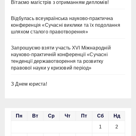
Вітаємо магістрів з отриманням дипломів!
Відбулась всеукраїнська науково-практична
конференція «Сучасні виклики та їх подолання
шляхом сталого правотворення»
Запрошуємо взяти участь ХVІ Міжнародній
науково-практичній конференції «Сучасні
тенденції державотворення та розвитку
правової науки у кризовий період»
З Днем юриста!
Пн
Вт
Ср
Чт
Пт
Сб
Нд
1
2