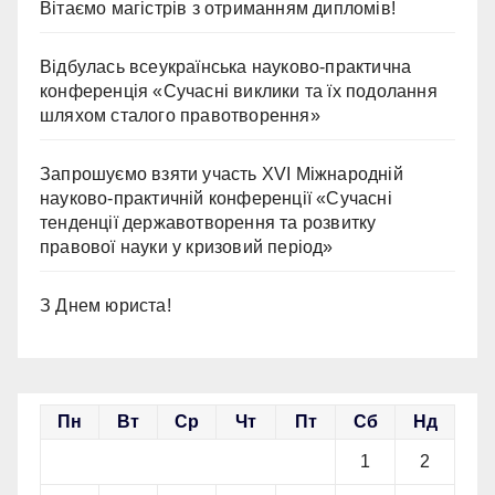
Вітаємо магістрів з отриманням дипломів!
Відбулась всеукраїнська науково-практична
конференція «Сучасні виклики та їх подолання
шляхом сталого правотворення»
Запрошуємо взяти участь ХVІ Міжнародній
науково-практичній конференції «Сучасні
тенденції державотворення та розвитку
правової науки у кризовий період»
З Днем юриста!
Пн
Вт
Ср
Чт
Пт
Сб
Нд
1
2