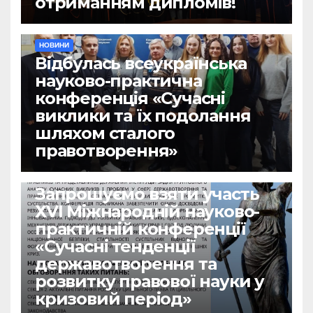
отриманням дипломів!
НОВИНИ
Відбулась всеукраїнська
науково-практична
конференція «Сучасні
виклики та їх подолання
шляхом сталого
правотворення»
НОВИНИ
Запрошуємо взяти участь
ХVІ Міжнародній науково-
практичній конференції
«Сучасні тенденції
державотворення та
розвитку правової науки у
кризовий період»