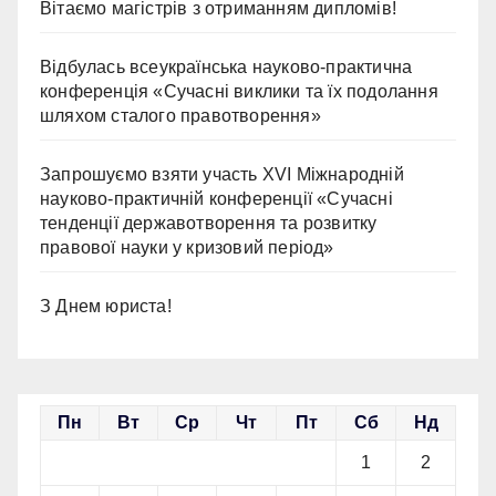
Вітаємо магістрів з отриманням дипломів!
Відбулась всеукраїнська науково-практична
конференція «Сучасні виклики та їх подолання
шляхом сталого правотворення»
Запрошуємо взяти участь ХVІ Міжнародній
науково-практичній конференції «Сучасні
тенденції державотворення та розвитку
правової науки у кризовий період»
З Днем юриста!
Пн
Вт
Ср
Чт
Пт
Сб
Нд
1
2