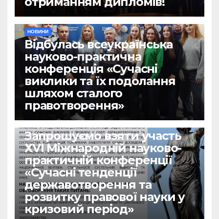
отриманням дипломів!
НОВИНИ
Відбулась всеукраїнська
науково-практична
конференція «Сучасні
виклики та їх подолання
шляхом сталого
правотворення»
НОВИНИ
Запрошуємо взяти участь
ХVІ Міжнародній науково-
практичній конференції
«Сучасні тенденції
державотворення та
розвитку правової науки у
кризовий період»