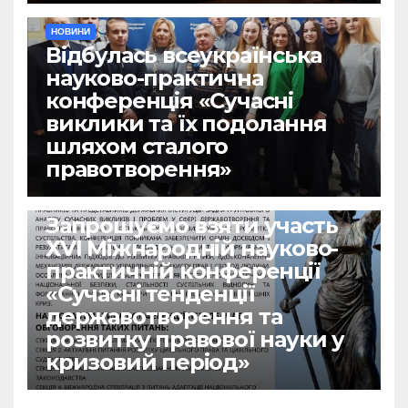
НОВИНИ
Відбулась всеукраїнська
науково-практична
конференція «Сучасні
виклики та їх подолання
шляхом сталого
правотворення»
НОВИНИ
Запрошуємо взяти участь
ХVІ Міжнародній науково-
практичній конференції
«Сучасні тенденції
державотворення та
розвитку правової науки у
кризовий період»