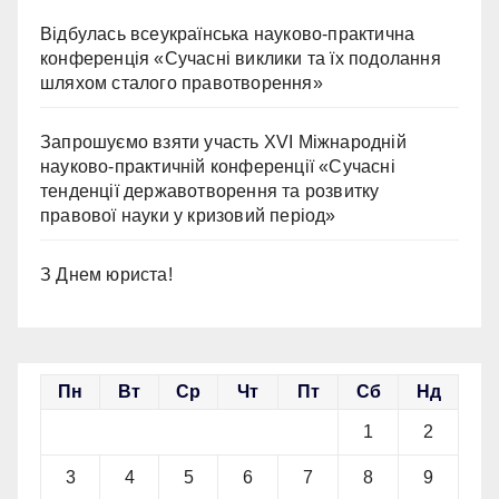
Відбулась всеукраїнська науково-практична
конференція «Сучасні виклики та їх подолання
шляхом сталого правотворення»
Запрошуємо взяти участь ХVІ Міжнародній
науково-практичній конференції «Сучасні
тенденції державотворення та розвитку
правової науки у кризовий період»
З Днем юриста!
Пн
Вт
Ср
Чт
Пт
Сб
Нд
1
2
3
4
5
6
7
8
9