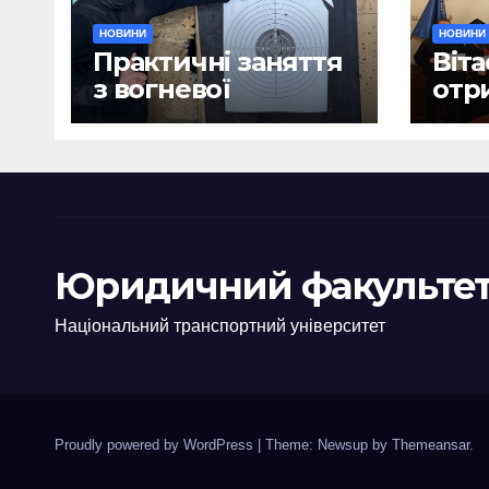
НОВИНИ
НОВИНИ
Практичні заняття
Віта
з вогневої
отр
підготовки
дип
Юридичний факультет
Національний транспортний університет
Proudly powered by WordPress
|
Theme: Newsup by
Themeansar
.