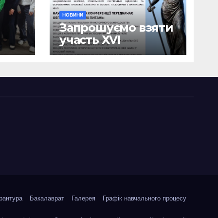
НОВИНИ
Запрошуємо взяти
участь ХVІ
ична
Міжнародній
науково-
ики
практичній
я
конференції
о
«Сучасні тенденції
я»
державотворення
та розвитку
правової науки у
кризовий період»
рантура
Бакалаврат
Галерея
Графік навчального процесу