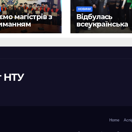
НОВИНИ
ємо магістрів з
Відбулась
иманням
всеукраїнська
ломів!
науково-практ
конференція
«Сучасні викл
та їх подоланн
шляхом сталог
правотворенн
 НТУ
Home
Аспі