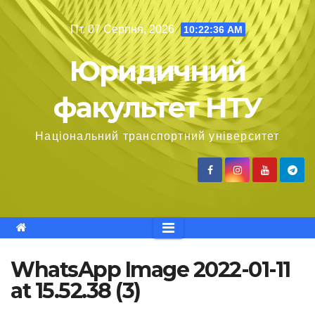
Перейти
Пт. 07 Серпня, 2026
10:22:36 AM
до
вмісту
Юридичний
факультет НТУ
Національний транспортний університет
WhatsApp Image 2022-01-11
at 15.52.38 (3)