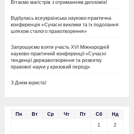
Вітаємо магістрів з отриманням дипломів!
Відбулась всеукраїнська науково-практична
конференція «Сучасні виклики та їх подолання
шляхом сталого правотворення»
Запрошуємо взяти участь ХVІ Міжнародній
науково-практичній конференції «Сучасні
тенденції державотворення та розвитку
правової науки у кризовий період»
З Днем юриста!
Пн
Вт
Ср
Чт
Пт
Сб
Нд
1
2