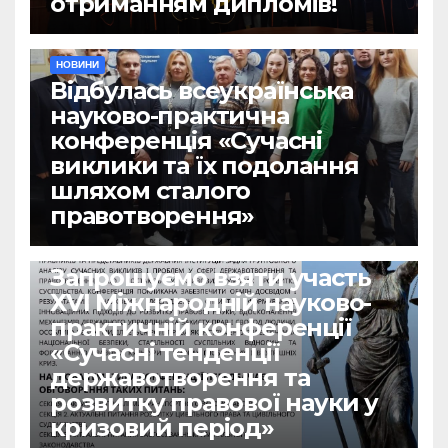
отриманням дипломів!
НОВИНИ
Відбулась всеукраїнська
науково-практична
конференція «Сучасні
виклики та їх подолання
шляхом сталого
правотворення»
НОВИНИ
Запрошуємо взяти участь
ХVІ Міжнародній науково-
практичній конференції
«Сучасні тенденції
державотворення та
розвитку правової науки у
кризовий період»