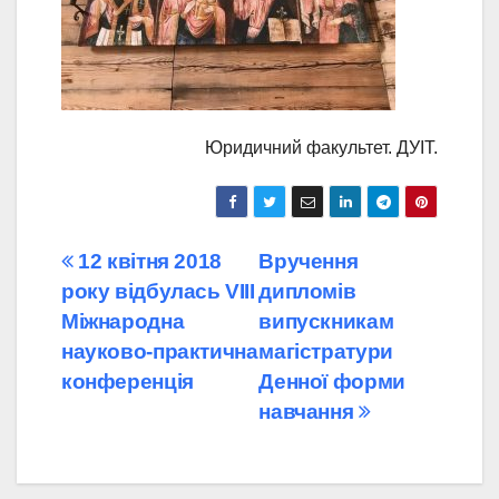
Юридичний факультет. ДУІТ.
Навігація
12 квітня 2018
Вручення
року відбулась VІІІ
дипломів
записів
Міжнародна
випускникам
науково-практична
магістратури
конференція
Денної форми
навчання