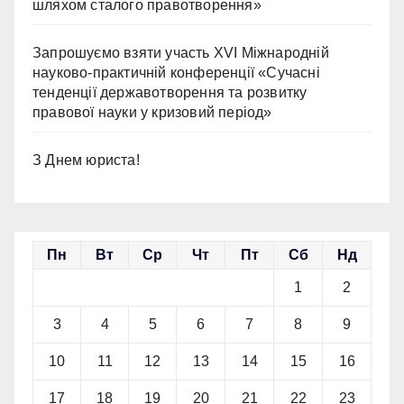
шляхом сталого правотворення»
Запрошуємо взяти участь ХVІ Міжнародній
науково-практичній конференції «Сучасні
тенденції державотворення та розвитку
правової науки у кризовий період»
З Днем юриста!
Пн
Вт
Ср
Чт
Пт
Сб
Нд
1
2
3
4
5
6
7
8
9
10
11
12
13
14
15
16
17
18
19
20
21
22
23