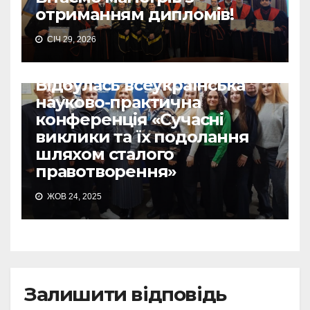
отриманням дипломів!
СІЧ 29, 2026
Відбулась всеукраїнська
науково-практична
конференція «Сучасні
виклики та їх подолання
шляхом сталого
правотворення»
ЖОВ 24, 2025
Залишити відповідь