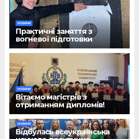
НОВИНИ
Практичні заняття з
вогневої підготовки
НОВИНИ
Вітаємо магістрів з
отриманням дипломів!
НОВИНИ
Відбулась всеукраїнська