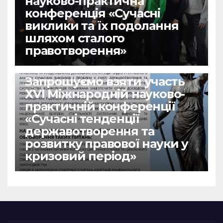
науково-практична
конференція «Сучасні
виклики та їх подолання
шляхом сталого
правотворення»
НОВИНИ
Запрошуємо взяти участь
ХVІ Міжнародній науково-
практичній конференції
«Сучасні тенденції
державотворення та
розвитку правової науки у
кризовий період»