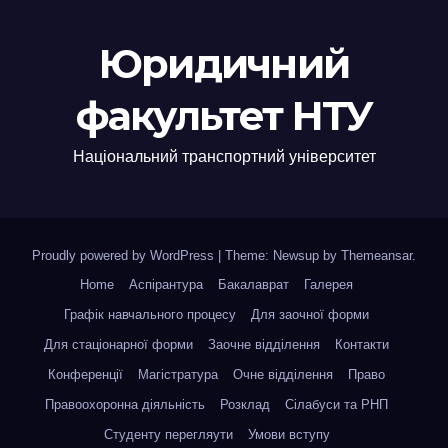
Юридичний
факультет НТУ
Національний транспортний університет
Proudly powered by WordPress
|
Theme: Newsup by
Themeansar
.
Home
Аспірантура
Бакалаврат
Галерея
Графік навчального процесу
Для заочної форми
Для стаціонарної форми
Заочне відділення
Контакти
Конференції
Магістратура
Очне відділення
Право
Правоохоронна діяльність
Розклад
Сілабуси та РНП
Студенту перегляути
Умови вступу